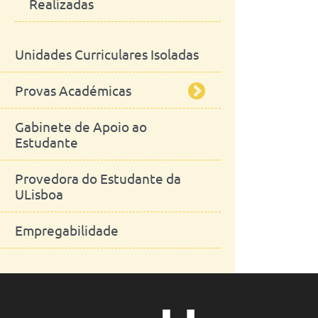
Realizadas
Fenotipagem Morfológica de
Modelos Animais de Doenças
Humanas - MorphoPHEN
Unidades Curriculares Isoladas
Provas Académicas
Gabinete de Apoio ao
Mestrado Integrado
Estudante
Mestrados
Provedora do Estudante da
ULisboa
Doutoramentos
Empregabilidade
Agregações
Universidade