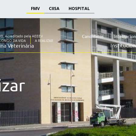
FMV
CIISA
HOSPITAL
30.
Acreditado pela AEEEV
Candidatos
Internacion
LONGO DA VIDA
A REALIZAR
Institucion
na Veterinária
izar