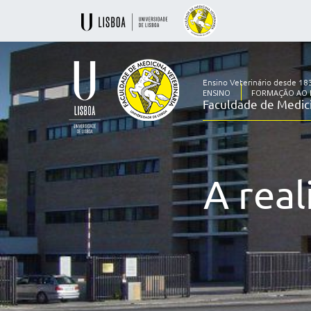
Ensino Veterinário desde 18
ENSINO
FORMAÇÃO AO 
Faculdade de Medici
Ensino
Veterinário
desde
1830
A real
-
Faculdade
de
Medicina
Veterinária