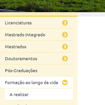
Ensino
Licenciaturas
Mestrado Integrado
Engenharia Zootécnica
Mestrados
Mestrado Integrado em
Medicina Veterinária
Doutoramentos
Segurança Alimentar
Pós-Graduações
Ciências Equinas
Ciências Veterinárias
Formação ao longo da vida
Engenharia Zootécnica /
Estudos em Saúde Planetária
Produção Animal
Ciências da
A realizar
Microbiologia
Sustentatibilidade