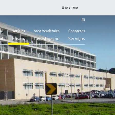
MYFMV
EN
al
Notícias
Área Académica
Contactos
al
Ensino
Investigação
Serviços