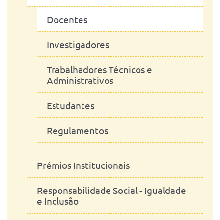
Departamento de Morfologia e
Gabinete de Serviços Técnicos e
Docentes
Função
Manutenção
Investigadores
Serviços Administrativos
Trabalhadores Técnicos e
Administrativos
Estudantes
Regulamentos
Prémios Institucionais
Responsabilidade Social - Igualdade
e Inclusão