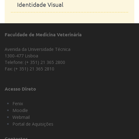
Identidade Visual
Faculdade de Medicina Veterinária
Avenida da Universidade Técnica
1300-477 Lisboa
Telefone: (+ 351) 21 365 2800
Fax: (+ 351) 21 365 2810
Acesso Direto
Fenix
Moodle
Webmail
Portal de Aquisições
Contactos