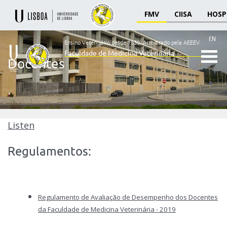
FMV
CIISA
HOSP
EN
Ensino Veterinário desde 1830.
Acreditado pela AEEEV
Faculdade de Medicina Veterinária
Docentes
Ensino
Veterinário
desde
1830
-
Faculdade
Listen
de
Medicina
Regulamentos:
Veterinária
Regulamento de Avaliação de Desempenho dos Docentes
da Faculdade de Medicina Veterinária - 2019