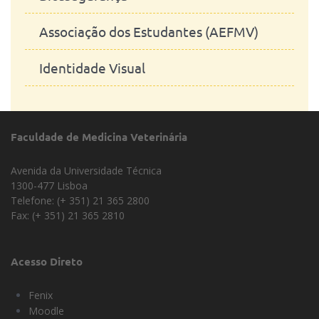
Associação dos Estudantes (AEFMV)
Prémios Institucionais
Docentes
Identidade Visual
Responsabilidade Social - Igualdade
Investigadores
e Inclusão
Trabalhadores Técnicos e
Canal de Denúncia da ULisboa
Administrativos
Faculdade de Medicina Veterinária
Regime Geral de Prevenção da
Estudantes
Corrupção (RGPC)
Avenida da Universidade Técnica
1300-477 Lisboa
Regulamentos
Telefone: (+ 351) 21 365 2800
Subvenções e Benefícios Públicos
Fax: (+ 351) 21 365 2810
Acesso Direto
Fenix
Moodle