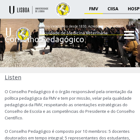
FMV
CIISA
HOSP
EN
Ensino Veterinário desde 1830.
Acreditado pela AEEEV
Faculdade de Medicina Veterinária
Conselho Pedagógico
Ensino
Veterinário
desde
1830
-
Faculdade
Listen
de
Medicina
O Conselho Pedagógico é o órgão responsável pela orientação da
Veterinária
política pedagógica da FMV e tem por missão, velar pela qualidade
pedagógica da FMV, respeitando as orientações estratégicas do
Conselho de Escola e as competências do Presidente e do Conselho
Científico.
O Conselho Pedagógico é composto por 10 membros: 5 docentes
doutorados em tempo integral; 5 representantes dos estudantes,