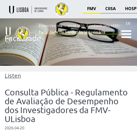
FMV
CIISA
HOSP
EN
Ensino Veterinário desde 1830.
Acreditado pela AEEEV
Faculdade de Medicina Veterinária
Faculdade
Ensino
Veterinário
desde
1830
-
Faculdade
Listen
de
Medicina
Consulta Pública - Regulamento
Veterinária
de Avaliação de Desempenho
dos Investigadores da FMV-
ULisboa
2026-04-20