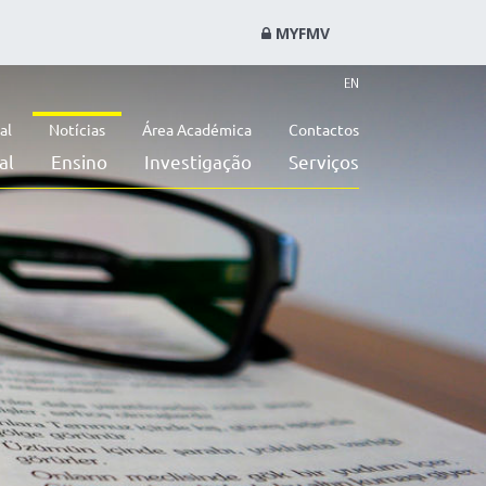
MYFMV
EN
al
Notícias
Área Académica
Contactos
al
Ensino
Investigação
Serviços