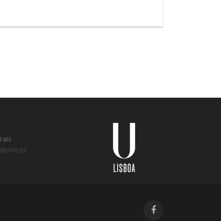
Universidade
Lisboa
rais
adémicos