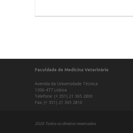
Faculdade de Medicina Veterinária
Avenida da Universidade Técnica
1300-477 Lisboa
Telefone: (+ 351) 21 365 2800
Fax: (+ 351) 21 365 2810
2026 Todos os direitos reservados