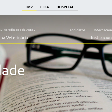
FMV
CIISA
HOSPITAL
30.
Acreditado pela AEEEV
Candidatos
Internacion
Institucion
na Veterinária
dade