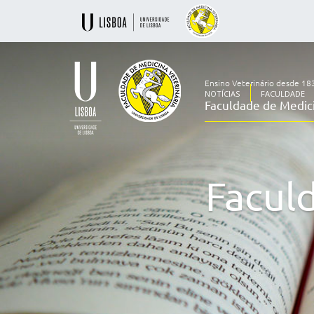
Ensino Veterinário desde 18
NOTÍCIAS
FACULDADE
Faculdade de Medici
Ensino
Veterinário
desde
1830
Facul
-
Faculdade
de
Medicina
Veterinária