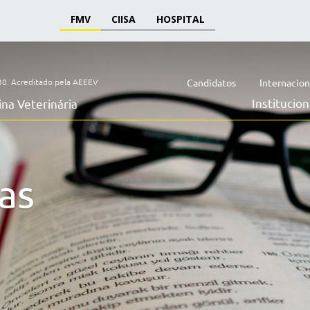
FMV
CIISA
HOSPITAL
30.
Acreditado pela AEEEV
Candidatos
Internacion
Institucion
na Veterinária
as