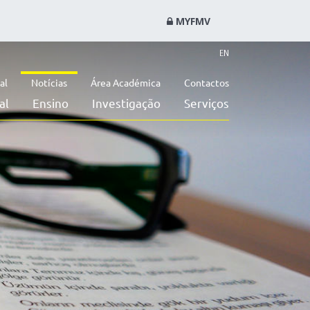
MYFMV
EN
al
Notícias
Área Académica
Contactos
al
Ensino
Investigação
Serviços