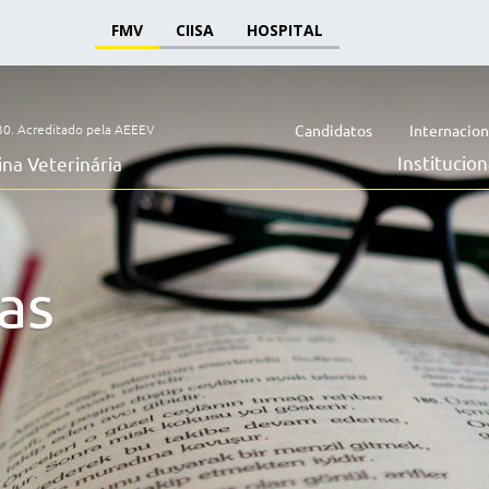
FMV
CIISA
HOSPITAL
30.
Acreditado pela AEEEV
Candidatos
Internacion
Institucion
na Veterinária
as