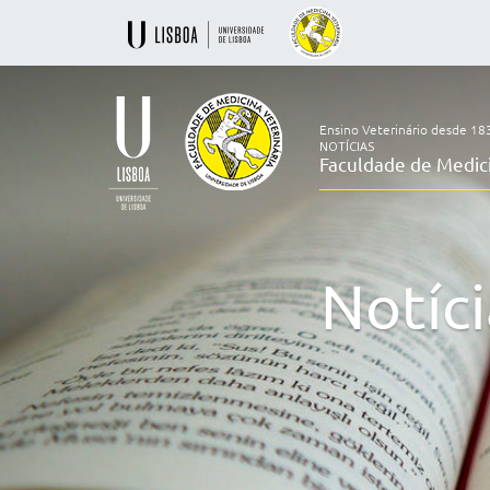
Ensino Veterinário desde 18
NOTÍCIAS
Faculdade de Medici
Ensino
Veterinário
desde
1830
Notíci
-
Faculdade
de
Medicina
Veterinária