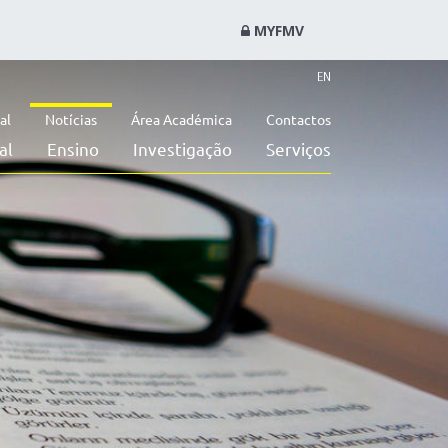
MYFMV
EN
al
Notícias
Área Académica
Contactos
al
Ensino
Investigação
Serviços