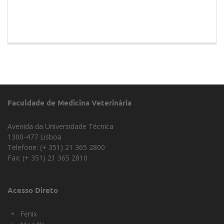
Faculdade de Medicina Veterinária
Avenida da Universidade Técnica
1300-477 Lisboa
Telefone: (+ 351) 21 365 2800
Fax: (+ 351) 21 365 2810
Acesso Direto
Fenix