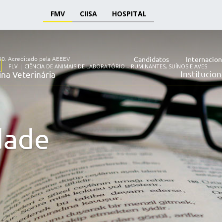
FMV
CIISA
HOSPITAL
30.
Acreditado pela AEEEV
Candidatos
Internacion
FLV | CIÊNCIA DE ANIMAIS DE LABORATÓRIO – RUMINANTES, SUÍNOS E AVES
Institucion
na Veterinária
dade