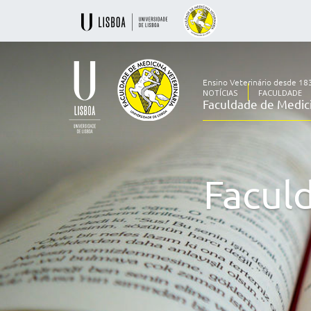
Ensino Veterinário desde 18
NOTÍCIAS
FACULDADE
Faculdade de Medici
Ensino
Veterinário
desde
1830
Facul
-
Faculdade
de
Medicina
Veterinária