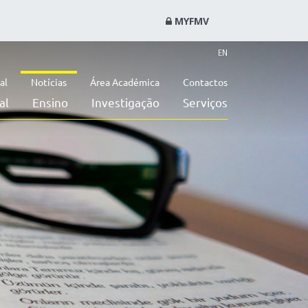
MYFMV
EN
al
Notícias
Área Académica
Contactos
al
Ensino
Investigação
Serviços