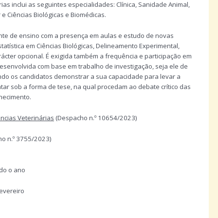
s inclui as seguintes especialidades: Clínica, Sanidade Animal,
e Ciências Biológicas e Biomédicas.
e de ensino com a presença em aulas e estudo de novas
tatística em Ciências Biológicas, Delineamento Experimental,
ácter opcional. É exigida também a frequência e participação em
desenvolvida com base em trabalho de investigação, seja ele de
ndo os candidatos demonstrar a sua capacidade para levar a
atar sob a forma de tese, na qual procedam ao debate crítico das
hecimento.
cias Veterinárias
(Despacho n.º 10654/2023)
o n.º 3755/2023)
do o ano
evereiro