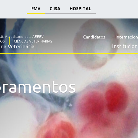
FMV
CIISA
HOSPITAL
30.
Acreditado pela AEEEV
Candidatos
Internacion
OS
CIÊNCIAS VETERINÁRIAS
Institucion
na Veterinária
ramentos