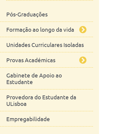
Fenotipagem Morfológica de
Pós-Graduações
Modelos Animais de Doenças
Humanas - MorphoPHEN
Formação ao longo da vida
Unidades Curriculares Isoladas
A realizar
Provas Académicas
Realizadas
Gabinete de Apoio ao
Mestrado Integrado
Estudante
Mestrados
Provedora do Estudante da
ULisboa
Doutoramentos
Empregabilidade
Agregações