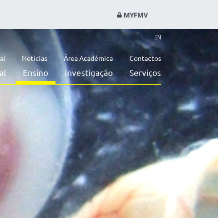
MYFMV
EN
al
Notícias
Área Académica
Contactos
al
Ensino
Investigação
Serviços