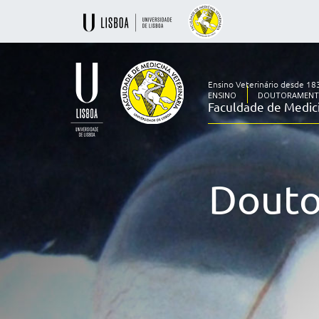
Ensino Veterinário desde 18
ENSINO
DOUTORAMENT
Faculdade de Medici
Ensino
Veterinário
desde
1830
Douto
-
Faculdade
de
Medicina
Veterinária