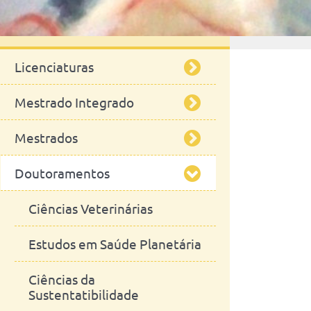
Ensino
Licenciaturas
Mestrado Integrado
Engenharia Zootécnica
Mestrados
Mestrado Integrado em
Medicina Veterinária
Doutoramentos
Segurança Alimentar
Ciências Equinas
Ciências Veterinárias
Engenharia Zootécnica /
Estudos em Saúde Planetária
Produção Animal
Ciências da
Microbiologia
Sustentatibilidade