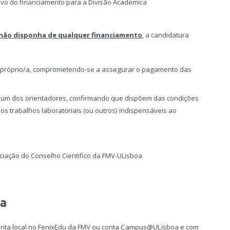
ivo do financiamento para a Divisão Académica
 não disponha de qualquer financiamento
, a candidatura
 próprio/a, comprometendo-se a assegurar o pagamento das
a um dos orientadores, confirmando que dispõem das condições
s trabalhos laboratoriais (ou outros) indispensáveis ao
ciação do Conselho Cientifico da FMV-ULisboa
ra
conta local no FenixEdu da FMV ou conta Campus@ULisboa e com