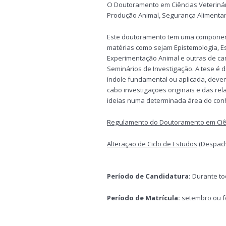
Veterinárias
O Doutoramento em Ciências Veterinária
Produção Animal, Segurança Alimentar 
Este doutoramento tem uma component
matérias como sejam Epistemologia, Es
Experimentação Animal e outras de car
Seminários de Investigação. A tese é 
índole fundamental ou aplicada, deve
cabo investigações originais e das rel
ideias numa determinada área do con
Regulamento do Doutoramento em Ciên
Alteração de Ciclo de Estudos
(Despach
Período de Candidatura:
Durante to
Período de Matrícula:
setembro ou f