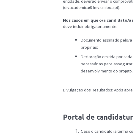
entidade, deverão enviar o comprovat
(divacademica@fmv.ulisboa.pt).
Nos casos em que o/a candidato/a
deve incluir obrigatoriamente:
Documento assinado pelo/a
propinas;
Declaração emitida por cad
necessárias para assegurar o
desenvolvimento do projeto.
Divulgação dos Resultados: Após apre
Portal de candidatu
Caso o candidato já tenha 