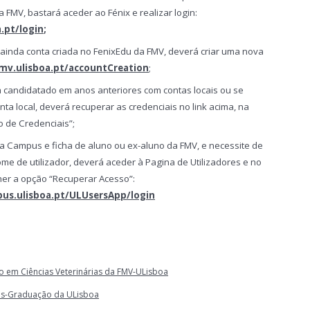
 FMV, bastará aceder ao Fénix e realizar login:
.pt/login
;
ainda conta criada no FenixEdu da FMV, deverá criar uma nova
fmv.ulisboa.pt/accountCreation
;
a candidatado em anos anteriores com contas locais ou se
a local, deverá recuperar as credenciais no link acima, na
 de Credenciais”;
a Campus e ficha de aluno ou ex-aluno da FMV, e necessite de
me de utilizador, deverá aceder à Pagina de Utilizadores e no
er a opção “Recuperar Acesso”:
pus.ulisboa.pt/ULUsersApp/login
em Ciências Veterinárias da FMV-ULisboa
ós-Graduação da ULisboa