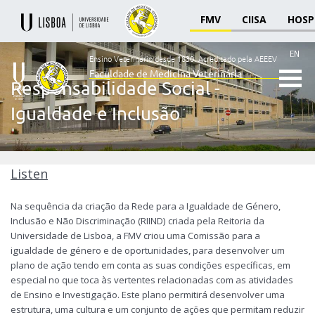
FMV
CIISA
HOSP
EN
Ensino Veterinário desde 1830.
Acreditado pela AEEEV
Faculdade de Medicina Veterinária
Responsabilidade Social -
Ensino
Igualdade e Inclusão
Veterinário
desde
1830
-
Faculdade
Listen
de
Medicina
Na sequência da criação da Rede para a Igualdade de Género,
Veterinária
Inclusão e Não Discriminação (RIIND) criada pela Reitoria da
Universidade de Lisboa, a FMV criou uma Comissão para a
igualdade de género e de oportunidades, para desenvolver um
plano de ação tendo em conta as suas condições específicas, em
especial no que toca às vertentes relacionadas com as atividades
de Ensino e Investigação. Este plano permitirá desenvolver uma
estrutura, uma cultura e um conjunto de ações que permitam reduzir