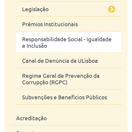
Departamento de Clínica
PREVPAP
Legislação
Comissão de Informática
Departamento de Morfologia e
Prémios Institucionais
Gabinete de Serviços Técnicos e
Docentes
Função
Manutenção
Responsabilidade Social - Igualdade
Investigadores
e Inclusão
Serviços Administrativos
Trabalhadores Técnicos e
Canal de Denúncia da ULisboa
Administrativos
Regime Geral de Prevenção da
Estudantes
Corrupção (RGPC)
Regulamentos
Subvenções e Benefícios Públicos
Acreditação