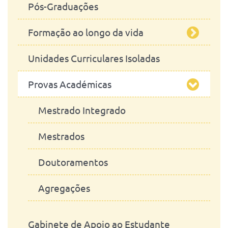
Pós-Graduações
Ciências Equinas
Ciências Veterinárias
Formação ao longo da vida
Engenharia Zootécnica / Produção
Estudos em Saúde Planetária
Animal
Unidades Curriculares Isoladas
Ciências da Sustentatibilidade
A realizar
Microbiologia
Provas Académicas
Realizadas
Fenotipagem Morfológica de
Modelos Animais de Doenças
Mestrado Integrado
Humanas - MorphoPHEN
Mestrados
Doutoramentos
Agregações
Gabinete de Apoio ao Estudante