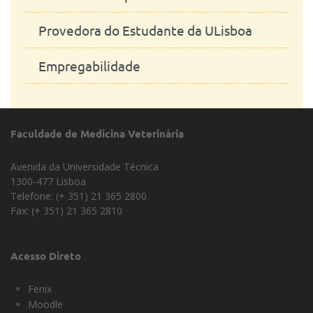
Provedora do Estudante da ULisboa
Empregabilidade
Faculdade de Medicina Veterinária
Avenida da Universidade Técnica
1300-477 Lisboa
Telefone: (+ 351) 21 365 2800
Fax: (+ 351) 21 365 2810
Acesso Direto
Fenix
Moodle