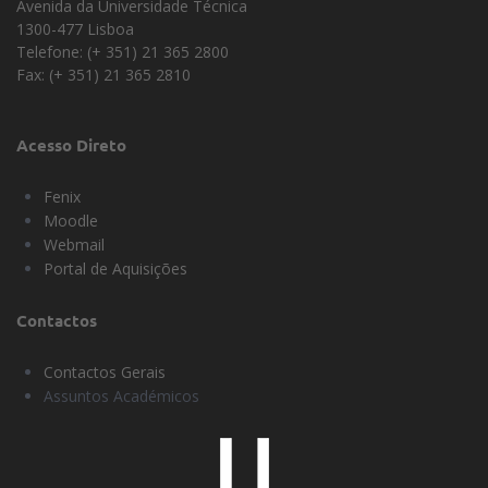
Corrupção (RGPC)
Avenida da Universidade Técnica
1300-477 Lisboa
Regulamentos
Telefone: (+ 351) 21 365 2800
Subvenções e Benefícios Públicos
Fax: (+ 351) 21 365 2810
Acesso Direto
Fenix
Moodle
Webmail
Portal de Aquisições
Contactos
Contactos Gerais
Assuntos Académicos
Universidade
Lisboa