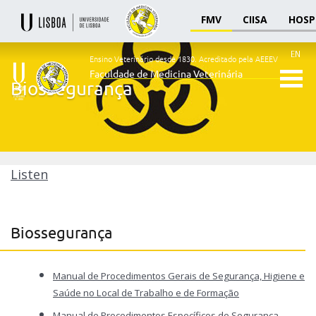
FMV
CIISA
HOSP
EN
Ensino Veterinário desde 1830.
Acreditado pela AEEEV
Faculdade de Medicina Veterinária
Biossegurança
Ensino
Veterinário
desde
1830
-
Faculdade
Listen
de
Medicina
Veterinária
Biossegurança
Manual de Procedimentos Gerais de Segurança, Higiene e
Saúde no Local de Trabalho e de Formação
Manual de Procedimentos Específicos de Segurança,