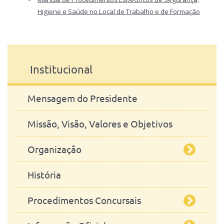
Higiene e Saúde no Local de Trabalho e de Formação
Procedimentos Operacionais Normalizados de
Biossegurança
Institucional
Mensagem do Presidente
Missão, Visão, Valores e Objetivos
Organização
História
Orgãos de Gestão
Procedimentos Concursais
Orgãos Consultivos
Conselho de Escola