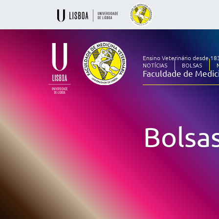
Ensino Veterinário desde 18
NOTÍCIAS
BOLSAS
Faculdade de Medici
Ensino
Veterinário
desde
1830
Bolsa
-
Faculdade
de
Medicina
Veterinária