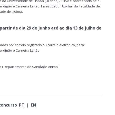
a da Universidade de Lisboa (Ulisboa) / CIISA e coordenado pelo
rdigão e Carneira Leitão, Investigador Auxiliar da Faculdade de
dade de Lisboa.
artir de dia 29 de junho até ao dia 13 de julho de
das por correio registado ou correio eletrónico, para:
erdigão e Carneira Leitão
ia I Departamento de Sanidade Animal
concurso
PT
|
EN