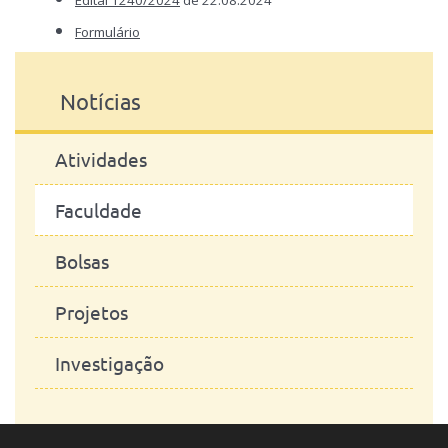
Edital 1240/2024
de 22.08.2024
Formulário
Mais ofertas
aqui
Notícias
Atividades
Faculdade
Bolsas
Projetos
Investigação