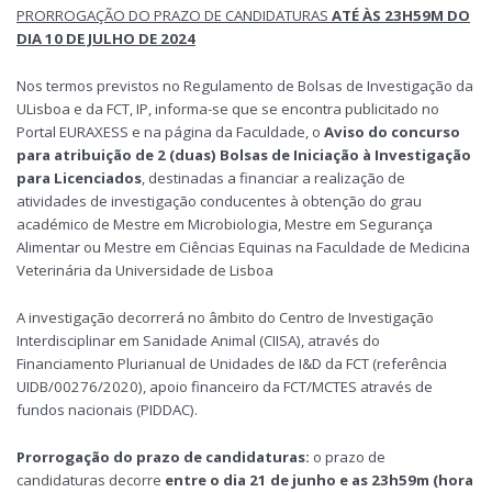
PRORROGAÇÃO DO PRAZO DE CANDIDATURAS
ATÉ ÀS 23H59M DO
DIA 10 DE JULHO DE 2024
Nos termos previstos no Regulamento de Bolsas de Investigação da
ULisboa e da FCT, IP, informa-se que se encontra publicitado no
Portal EURAXESS e na página da Faculdade, o
Aviso do concurso
para atribuição de 2 (duas) Bolsas de Iniciação à Investigação
para Licenciados
, destinadas a financiar a realização de
atividades de investigação conducentes à obtenção do grau
académico de Mestre em Microbiologia, Mestre em Segurança
Alimentar ou Mestre em Ciências Equinas na Faculdade de Medicina
Veterinária da Universidade de Lisboa
A investigação decorrerá no âmbito do Centro de Investigação
Interdisciplinar em Sanidade Animal (CIISA), através do
Financiamento Plurianual de Unidades de I&D da FCT (referência
UIDB/00276/2020), apoio financeiro da FCT/MCTES através de
fundos nacionais (PIDDAC).
Prorrogação do prazo de candidaturas:
o prazo de
candidaturas decorre
entre o dia 21 de junho e as 23h59m (hora