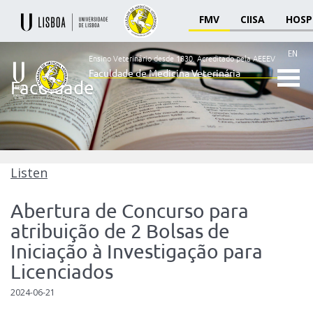
FMV
CIISA
HOSP
EN
Ensino Veterinário desde 1830.
Acreditado pela AEEEV
Faculdade de Medicina Veterinária
Faculdade
Ensino
Veterinário
desde
1830
-
Faculdade
Listen
de
Medicina
Abertura de Concurso para
Veterinária
atribuição de 2 Bolsas de
Iniciação à Investigação para
Licenciados
2024-06-21