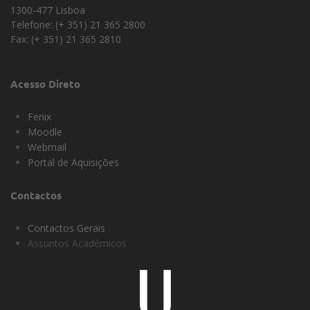
1300-477 Lisboa
Telefone: (+ 351) 21 365 2800
Fax: (+ 351) 21 365 2810
Acesso Direto
Fenix
Moodle
Webmail
Portal de Aquisições
Contactos
Contactos Gerais
Assuntos Académicos
Universidade
Lisboa