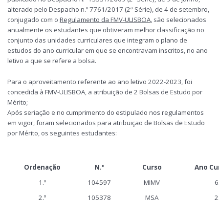
alterado pelo Despacho n.º 7761/2017 (2ª Série), de 4 de setembro,
conjugado com o
Regulamento da FMV-ULISBOA
, são selecionados
anualmente os estudantes que obtiveram melhor classificação no
conjunto das unidades curriculares que integram o plano de
estudos do ano curricular em que se encontravam inscritos, no ano
letivo a que se refere a bolsa.
Para o aproveitamento referente ao ano letivo 2022-2023, foi
concedida à FMV-ULISBOA, a atribuição de 2 Bolsas de Estudo por
Mérito;
Após seriação e no cumprimento do estipulado nos regulamentos
em vigor, foram selecionados para atribuição de Bolsas de Estudo
por Mérito, os seguintes estudantes:
Ordenação
N.º
Curso
Ano Cur
1.º
104597
MIMV
6
2.º
105378
MSA
2