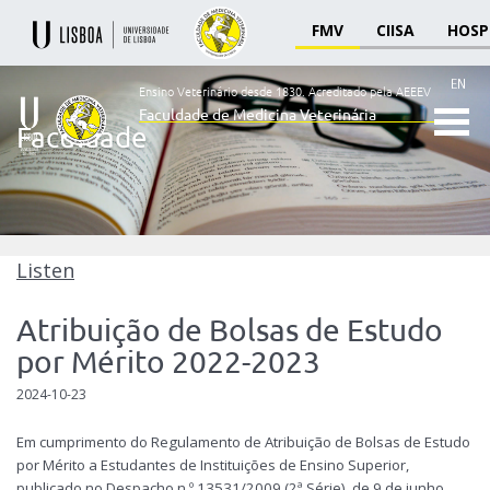
FMV
CIISA
HOSP
EN
Ensino Veterinário desde 1830.
Acreditado pela AEEEV
Faculdade de Medicina Veterinária
Faculdade
Ensino
Veterinário
desde
1830
-
Faculdade
Listen
de
Medicina
Atribuição de Bolsas de Estudo
Veterinária
por Mérito 2022-2023
2024-10-23
Em cumprimento do Regulamento de Atribuição de Bolsas de Estudo
por Mérito a Estudantes de Instituições de Ensino Superior,
publicado no Despacho n.º 13531/2009 (2ª Série), de 9 de junho,