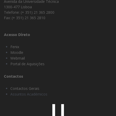
Avenida da Universidade Técnica
1300-477 Lisboa
Telefone: (+ 351) 21 365 2800
Fax: (+ 351) 21 365 2810
Acesso Direto
Fenix
Moodle
Webmail
Portal de Aquisições
Contactos
Contactos Gerais
Assuntos Académicos
Universidade
Lisboa