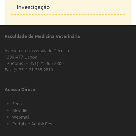
Investigação
Faculdade de Medicina Veterinária
Avenida da Universidade Técnica
1300-477 Lisboa
Telefone: (+ 351) 21 365 2800
Fax: (+ 351) 21 365 2810
Acesso Direto
Fenix
Moodle
Webmail
Portal de Aquisições