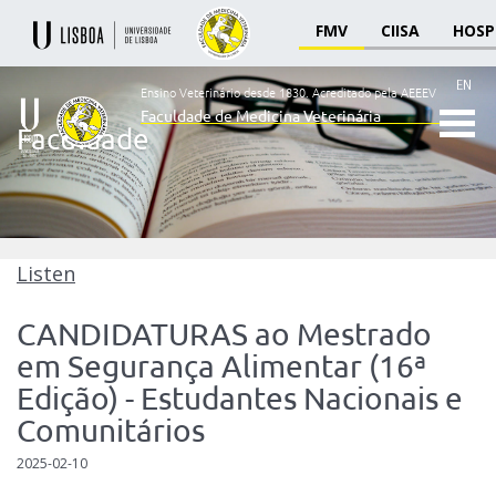
FMV
CIISA
HOSP
EN
Ensino Veterinário desde 1830.
Acreditado pela AEEEV
Faculdade de Medicina Veterinária
Faculdade
Ensino
Veterinário
desde
1830
-
Faculdade
Listen
de
Medicina
CANDIDATURAS ao Mestrado
Veterinária
em Segurança Alimentar (16ª
Edição) - Estudantes Nacionais e
Comunitários
2025-02-10