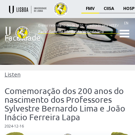
FMV
CIISA
HOSP
EN
Ensino Veterinário desde 1830.
Acreditado pela AEEEV
Faculdade de Medicina Veterinária
Faculdade
Ensino
Veterinário
desde
1830
-
Faculdade
Listen
de
Medicina
Comemoração dos 200 anos do
Veterinária
nascimento dos Professores
Sylvestre Bernardo Lima e João
Inácio Ferreira Lapa
2024-12-16