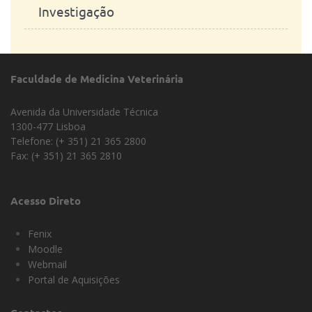
Investigação
Faculdade de Medicina Veterinária
Avenida da Universidade Técnica
1300-477 Lisboa
Telefone: (+ 351) 21 365 2800
Fax: (+ 351) 21 365 2810
Acesso Direto
Fenix
Moodle
Webmail
Portal de Aquisições