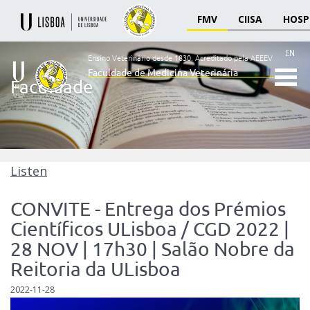
FMV
CIISA
HOSP
EN
Ensino Veterinário desde 1830.
Acreditado pela AEEEV
Faculdade de Medicina Veterinária
Faculdade
Ensino
Veterinário
desde
1830
-
Faculdade
Listen
de
Medicina
CONVITE - Entrega dos Prémios
Veterinária
Científicos ULisboa / CGD 2022 |
28 NOV | 17h30 | Salão Nobre da
Reitoria da ULisboa
2022-11-28