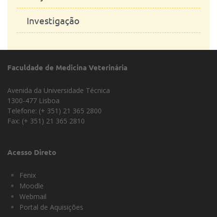
Investigação
Faculdade de Medicina Veterinária
Avenida da Universidade Técnica
1300-477 Lisboa
Telefone: (+ 351) 21 365 2800
Fax: (+ 351) 21 365 2810
Acesso Direto
Fenix
Moodle
Webmail
Portal de Aquisições