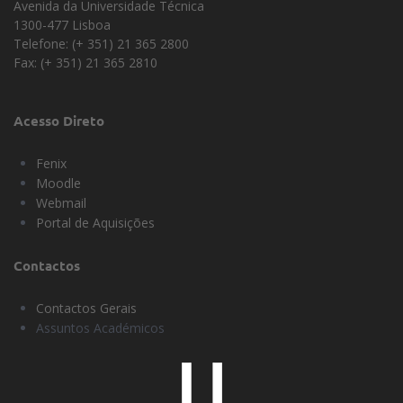
Avenida da Universidade Técnica
1300-477 Lisboa
Telefone: (+ 351) 21 365 2800
Fax: (+ 351) 21 365 2810
Acesso Direto
Fenix
Moodle
Webmail
Portal de Aquisições
Contactos
Contactos Gerais
Assuntos Académicos
Universidade
Lisboa