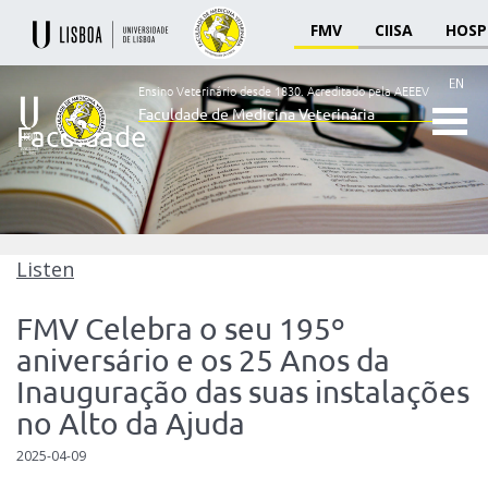
FMV
CIISA
HOSP
EN
Ensino Veterinário desde 1830.
Acreditado pela AEEEV
Faculdade de Medicina Veterinária
Faculdade
Ensino
Veterinário
desde
1830
-
Faculdade
Listen
de
Medicina
FMV Celebra o seu 195º
Veterinária
aniversário e os 25 Anos da
Inauguração das suas instalações
no Alto da Ajuda
2025-04-09