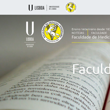
Ensino Veterinário desde 18
NOTÍCIAS
FACULDADE
Faculdade de Medici
Ensino
Veterinário
desde
1830
Facul
-
Faculdade
de
Medicina
Veterinária