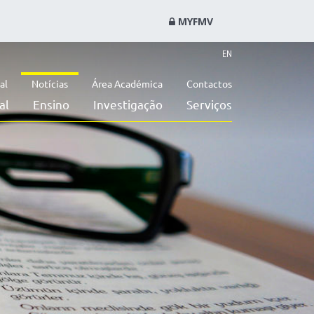
MYFMV
EN
al
Notícias
Área Académica
Contactos
al
Ensino
Investigação
Serviços