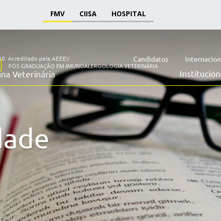
FMV
CIISA
HOSPITAL
30.
Acreditado pela AEEEV
Candidatos
Internacion
PÓS GRADUAÇÃO EM IMUNOALERGOLOGIA VETERINÁRIA
Institucion
na Veterinária
dade