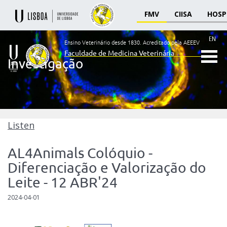
FMV
CIISA
HOSP
EN
Ensino Veterinário desde 1830.
Acreditado pela AEEEV
Faculdade de Medicina Veterinária
Investigação
Ensino
Veterinário
desde
1830
-
Faculdade
Listen
de
Medicina
AL4Animals Colóquio -
Veterinária
Diferenciação e Valorização do
Leite - 12 ABR'24
2024-04-01