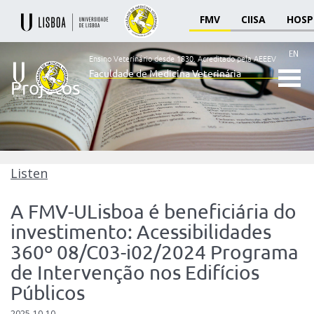
FMV
CIISA
HOSP
EN
Ensino Veterinário desde 1830.
Acreditado pela AEEEV
Faculdade de Medicina Veterinária
Projetos
Ensino
Veterinário
desde
1830
-
Faculdade
Listen
de
Medicina
A FMV-ULisboa é beneficiária do
Veterinária
investimento: Acessibilidades
360º 08/C03-i02/2024 Programa
de Intervenção nos Edifícios
Públicos
2025-10-10