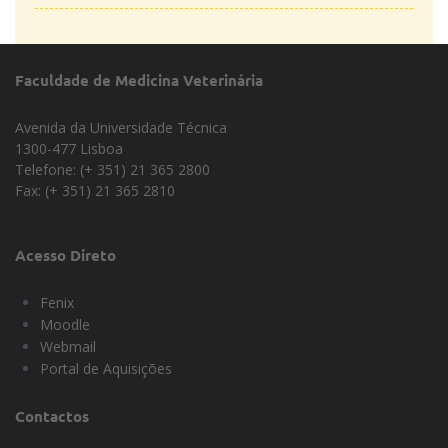
Faculdade de Medicina Veterinária
Avenida da Universidade Técnica
1300-477 Lisboa
Telefone: (+ 351) 21 365 2800
Fax: (+ 351) 21 365 2810
Acesso Direto
Fenix
Moodle
Webmail
Portal de Aquisições
Contactos