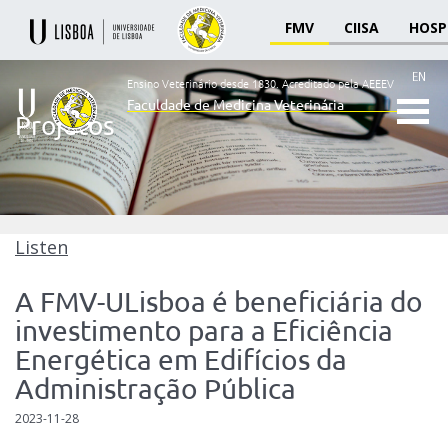
FMV
CIISA
HOSP
EN
Ensino Veterinário desde 1830.
Acreditado pela AEEEV
Faculdade de Medicina Veterinária
Projetos
Ensino
Veterinário
desde
1830
-
Faculdade
Listen
de
Medicina
A FMV-ULisboa é beneficiária do
Veterinária
investimento para a Eficiência
Energética em Edifícios da
Administração Pública
2023-11-28