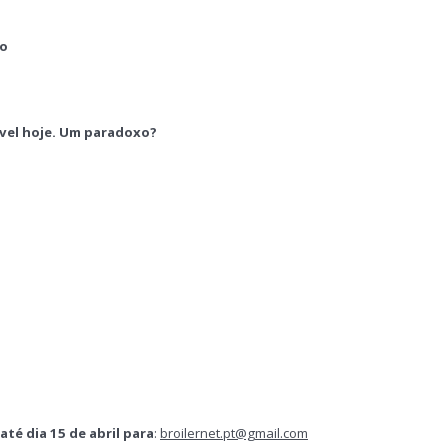
ão
vel hoje. Um paradoxo?
té dia 15 de abril para
:
broilernet.pt@gmail.com