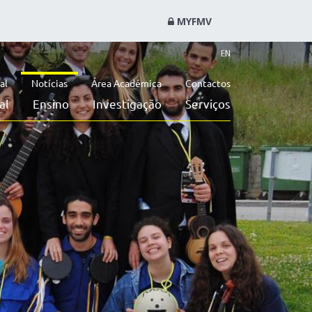
MYFMV
EN
al
Notícias
Área Académica
Contactos
al
Ensino
Investigação
Serviços