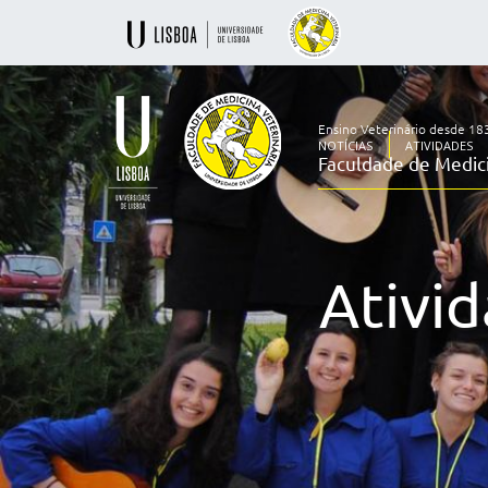
Ensino Veterinário desde 18
NOTÍCIAS
ATIVIDADES
Faculdade de Medici
Ensino
Veterinário
desde
1830
Ativi
-
Faculdade
de
Medicina
Veterinária