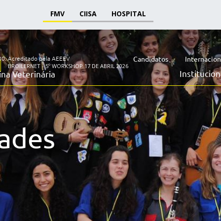
FMV
CIISA
HOSPITAL
30.
Acreditado pela AEEEV
Candidatos
Internacion
BROILERNET - 5º WORKSHOP 17 DE ABRIL 2026
Institucion
na Veterinária
dades