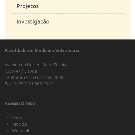
Projetos
Investigação
Faculdade de Medicina Veterinária
Avenida da Universidade Técnica
1300-477 Lisboa
Telefone: (+ 351) 21 365 2800
Fax: (+ 351) 21 365 2810
Acesso Direto
Fenix
Moodle
Webmail