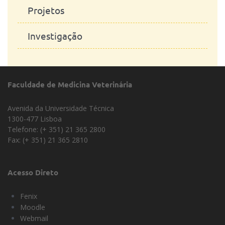
Projetos
Investigação
Faculdade de Medicina Veterinária
Avenida da Universidade Técnica
1300-477 Lisboa
Telefone: (+ 351) 21 365 2800
Fax: (+ 351) 21 365 2810
Acesso Direto
Fenix
Moodle
Webmail