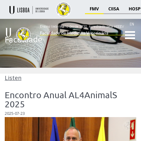
FMV
CIISA
HOSP
EN
Ensino Veterinário desde 1830.
Acreditado pela AEEEV
Faculdade de Medicina Veterinária
Faculdade
Ensino
Veterinário
desde
1830
-
Faculdade
Listen
de
Medicina
Encontro Anual AL4AnimalS
Veterinária
2025
2025-07-23