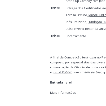
Stand-up Comedy com João
18h20
Entrega dos Certificados ao
Teresa Firmino,
Jornal Públi
Inês Braizinha,
Fundação Lu
Luís Ferreira, Reitor da Un
18h30
Encerramento
A
final da Competição
terá lugar no
Pa
composto por especialistas das diver
comunicação de Ciência, de onde sair
o
Jornal
Público
como
media partner
, q
Entrada livre!
Mais informações