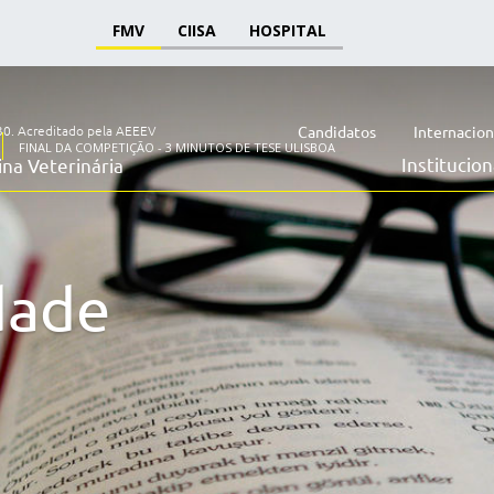
FMV
CIISA
HOSPITAL
30.
Acreditado pela AEEEV
Candidatos
Internacion
FINAL DA COMPETIÇÃO - 3 MINUTOS DE TESE ULISBOA
Institucion
na Veterinária
dade