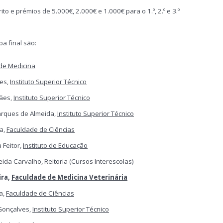
o e prémios de 5.000€, 2.000€ e 1.000€ para o 1.º, 2.º e 3.º
a final são:
de Medicina
es,
Instituto Superior Técnico
ães,
Instituto Superior Técnico
rques de Almeida,
Instituto Superior Técnico
a,
Faculdade de Ciências
 Feitor,
Instituto de Educação
da Carvalho, Reitoria (Cursos Interescolas)
ira,
Faculdade de Medicina Veterinária
a,
Faculdade de Ciências
 Gonçalves,
Instituto Superior Técnico