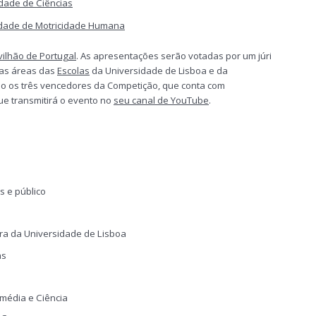
dade de Ciências
dade de Motricidade Humana
vilhão de Portugal
. As apresentações serão votadas por um júri
sas áreas das
Escolas
da Universidade de Lisboa e da
ão os três vencedores da Competição, que conta com
e transmitirá o evento no
seu canal de YouTube
.
s e público
tora da Universidade de Lisboa
as
média e Ciência