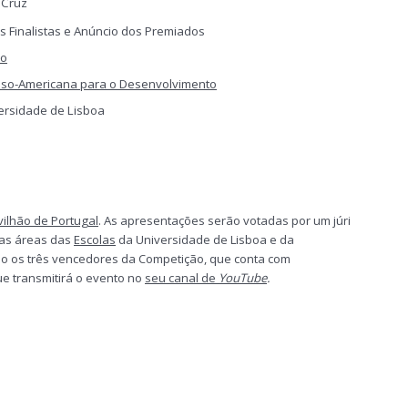
 Cruz
s Finalistas e Anúncio dos Premiados
co
so-Americana para o Desenvolvimento
iversidade de Lisboa
vilhão de Portugal
. As apresentações serão votadas por um júri
sas áreas das
Escolas
da Universidade de Lisboa e da
ão os três vencedores da Competição, que conta com
ue transmitirá o evento no
seu canal de
YouTube
.