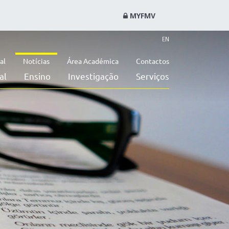
MYFMV
EN
al
Notícias
Área Académica
Contactos
al
Ensino
Investigação
Serviços