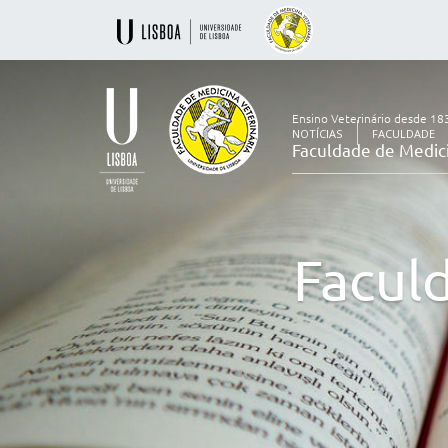
Ensino Veterinário desde 18
NOTÍCIAS
FACULDADE
Faculdade de Medici
Ensino
Veterinário
desde
1830
Facul
-
Faculdade
de
Medicina
Veterinária