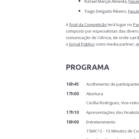
Rafael Marçal Almeida,
Facul
Tiago Delgado Ribeiro,
Facul
A
final da Competição
terá lugar no
Pa
composto por especialistas das diver
comunicação de Ciência, de onde sair
o
Jornal Público
como media partner, qu
PROGRAMA
16h45
Acolhimento de participante
17h00
Abertura
Cecília Rodrigues, Vice-rei
17h10
Apresentações dos Finalist
18h00
Entretenimento
15MC^2 - 15 Minutos de Co