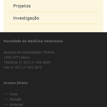
Projetos
Investigação
Faculdade de Medicina Veterinária
Avenida da Universidade Técnica
1300-477 Lisboa
Telefone: (+ 351) 21 365 2800
Fax: (+ 351) 21 365 2810
Acesso Direto
Fenix
Moodle
Webmail