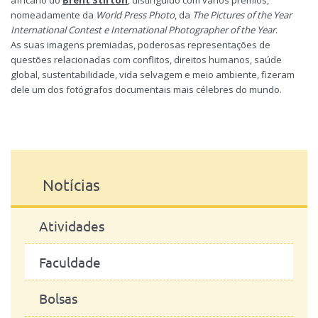
africano do
Brent Stirton
, distinguido com vários prémios,
nomeadamente da
World Press Photo
, da
The Pictures of the Year
International Contest e International Photographer of the Year
.
As suas imagens premiadas, poderosas representações de
questões relacionadas com conflitos, direitos humanos, saúde
global, sustentabilidade, vida selvagem e meio ambiente, fizeram
dele um dos fotógrafos documentais mais célebres do mundo.
Notícias
Atividades
Faculdade
Bolsas