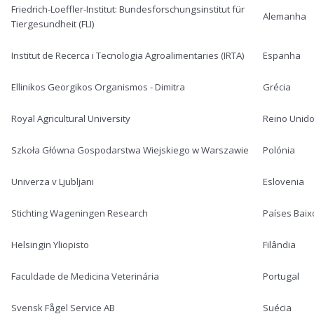
Friedrich-Loeffler-Institut: Bundesforschungsinstitut für
Alemanha
Tiergesundheit (FLI)
Institut de Recerca i Tecnologia Agroalimentaries (IRTA)
Espanha
Ellinikos Georgikos Organismos - Dimitra
Grécia
Royal Agricultural University
Reino Unid
Szkoła Główna Gospodarstwa Wiejskiego w Warszawie
Polónia
Univerza v Ljubljani
Eslovenia
Stichting Wageningen Research
Países Baix
Helsingin Yliopisto
Filândia
Faculdade de Medicina Veterinária
Portugal
Svensk Fågel Service AB
Suécia