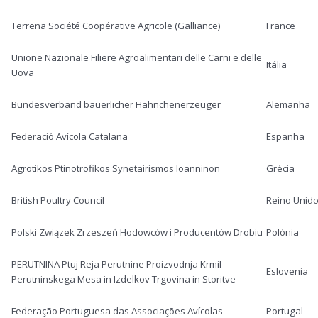
Terrena Société Coopérative Agricole (Galliance)
France
Unione Nazionale Filiere Agroalimentari delle Carni e delle
Itália
Uova
Bundesverband bäuerlicher Hähnchenerzeuger
Alemanha
Federació Avícola Catalana
Espanha
Agrotikos Ptinotrofikos Synetairismos Ioanninon
Grécia
British Poultry Council
Reino Unid
Polski Związek Zrzeszeń Hodowców i Producentów Drobiu
Polónia
PERUTNINA Ptuj Reja Perutnine Proizvodnja Krmil
Eslovenia
Perutninskega Mesa in Izdelkov Trgovina in Storitve
Federação Portuguesa das Associações Avícolas
Portugal