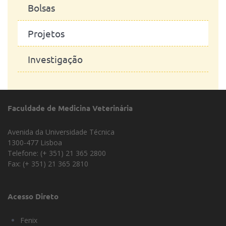
Bolsas
Projetos
Investigação
Faculdade de Medicina Veterinária
Avenida da Universidade Técnica
1300-477 Lisboa
Telefone: (+ 351) 21 365 2800
Fax: (+ 351) 21 365 2810
Acesso Direto
Fenix