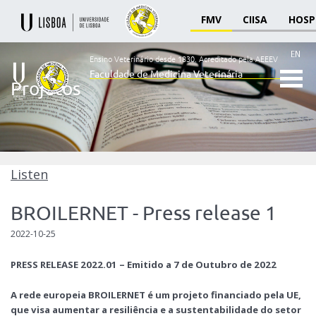
FMV
CIISA
HOSP
EN
Ensino Veterinário desde 1830.
Acreditado pela AEEEV
Faculdade de Medicina Veterinária
Projetos
Ensino
Veterinário
desde
1830
-
Faculdade
Listen
de
Medicina
BROILERNET - Press release 1
Veterinária
2022-10-25
PRESS RELEASE 2022.01 – Emitido a 7 de Outubro de 2022
A rede europeia BROILERNET é um projeto financiado pela UE,
que visa aumentar a resiliência e a sustentabilidade do setor