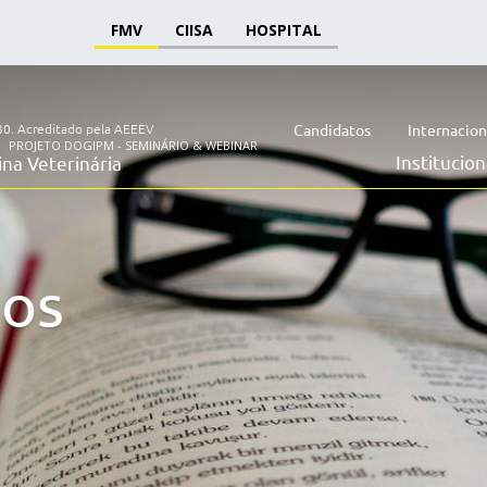
FMV
CIISA
HOSPITAL
30.
Acreditado pela AEEEV
Candidatos
Internacion
PROJETO DOGIPM - SEMINÁRIO & WEBINAR
Institucion
na Veterinária
tos