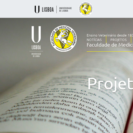
Ensino Veterinário desde 18
NOTÍCIAS
PROJETOS
Faculdade de Medici
Ensino
Veterinário
desde
1830
Proje
-
Faculdade
de
Medicina
Veterinária