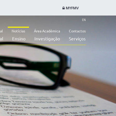
MYFMV
EN
al
Notícias
Área Académica
Contactos
al
Ensino
Investigação
Serviços