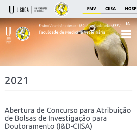
FMV
CIISA
HOSP
EN
Ensino Veterinário desde 1830.
Acreditado pela AEEEV
Faculdade de Medicina Veterinária
Ensino
Veterinário
desde
1830
-
Faculdade
2021
de
Medicina
Veterinária
Abertura de Concurso para Atribuição
de Bolsas de Investigação para
Doutoramento (I&D-CIISA)