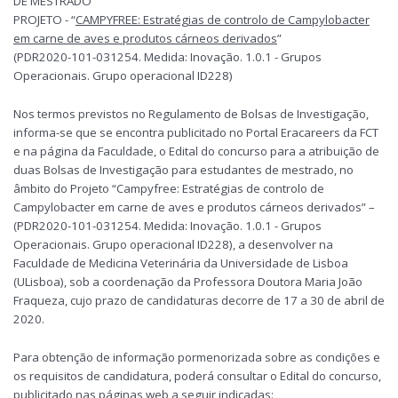
DE MESTRADO
PROJETO - “
CAMPYFREE: Estratégias de controlo de Campylobacter
em carne de aves e produtos cárneos derivados
”
(PDR2020-101-031254. Medida: Inovação. 1.0.1 - Grupos
Operacionais. Grupo operacional ID228)
Nos termos previstos no Regulamento de Bolsas de Investigação,
informa-se que se encontra publicitado no Portal Eracareers da FCT
e na página da Faculdade, o Edital do concurso para a atribuição de
duas Bolsas de Investigação para estudantes de mestrado, no
âmbito do Projeto “Campyfree: Estratégias de controlo de
Campylobacter em carne de aves e produtos cárneos derivados” –
(PDR2020-101-031254. Medida: Inovação. 1.0.1 - Grupos
Operacionais. Grupo operacional ID228), a desenvolver na
Faculdade de Medicina Veterinária da Universidade de Lisboa
(ULisboa), sob a coordenação da Professora Doutora Maria João
Fraqueza, cujo prazo de candidaturas decorre de 17 a 30 de abril de
2020.
Para obtenção de informação pormenorizada sobre as condições e
os requisitos de candidatura, poderá consultar o Edital do concurso,
publicitado nas páginas web a seguir indicadas: