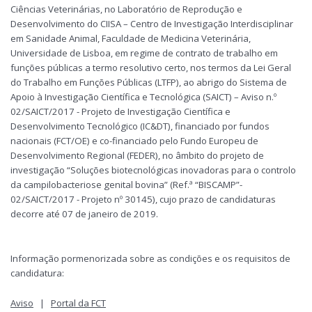
Ciências Veterinárias, no Laboratório de Reprodução e
Desenvolvimento do CIISA – Centro de Investigação Interdisciplinar
em Sanidade Animal, Faculdade de Medicina Veterinária,
Universidade de Lisboa, em regime de contrato de trabalho em
funções públicas a termo resolutivo certo, nos termos da Lei Geral
do Trabalho em Funções Públicas (LTFP), ao abrigo do Sistema de
Apoio à Investigação Científica e Tecnológica (SAICT) – Aviso n.º
02/SAICT/2017 - Projeto de Investigação Científica e
Desenvolvimento Tecnológico (IC&DT), financiado por fundos
nacionais (FCT/OE) e co-financiado pelo Fundo Europeu de
Desenvolvimento Regional (FEDER), no âmbito do projeto de
investigação “Soluções biotecnológicas inovadoras para o controlo
da campilobacteriose genital bovina” (Ref.ª “BISCAMP”-
02/SAICT/2017 - Projeto nº 30145), cujo prazo de candidaturas
decorre até 07 de janeiro de 2019.
Informação pormenorizada sobre as condições e os requisitos de
candidatura:
Aviso
|
Portal da FCT