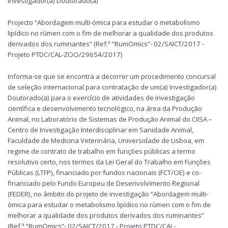
Investigador(a) Doutorado(a)
Projecto “Abordagem multi-ómica para estudar o metabolismo
lipídico no rúmen com o fim de melhorar a qualidade dos produtos
derivados dos ruminantes” (Ref.ª “RumOmics”- 02/SAICT/2017 -
Projeto PTDC/CAL-ZOO/29654/2017)
Informa-se que se encontra a decorrer um procedimento concursal
de seleção internacional para contratação de um(a) Investigador(a)
Doutorado(a) para o exercício de atividades de investigação
científica e desenvolvimento tecnológico, na área da Produção
Animal, no Laboratório de Sistemas de Produção Animal do CIISA –
Centro de Investigação Interdisciplinar em Sanidade Animal,
Faculdade de Medicina Veterinária, Universidade de Lisboa, em
regime de contrato de trabalho em funções públicas a termo
resolutivo certo, nos termos da Lei Geral do Trabalho em Funções
Públicas (LTFP), financiado por fundos nacionais (FCT/OE) e co-
financiado pelo Fundo Europeu de Desenvolvimento Regional
(FEDER), no âmbito do projeto de investigação “Abordagem multi-
ómica para estudar o metabolismo lipídico no rúmen com o fim de
melhorar a qualidade dos produtos derivados dos ruminantes”
(Ref.ª “RumOmics”- 02/SAICT/2017 - Projeto PTDC/CAL-