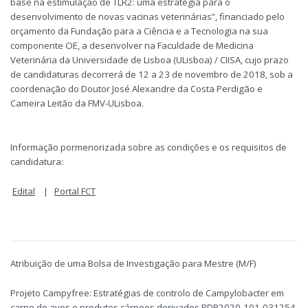
base na estimulação de TLR2: uma estratégia para o
desenvolvimento de novas vacinas veterinárias”, financiado pelo
orçamento da Fundação para a Ciência e a Tecnologia na sua
componente OE, a desenvolver na Faculdade de Medicina
Veterinária da Universidade de Lisboa (ULisboa) / CIISA, cujo prazo
de candidaturas decorrerá de 12 a 23 de novembro de 2018, sob a
coordenação do Doutor José Alexandre da Costa Perdigão e
Cameira Leitão da FMV-ULisboa.
Informação pormenorizada sobre as condições e os requisitos de
candidatura:
Edital
|
Portal FCT
Atribuição de uma Bolsa de Investigação para Mestre (M/F)
Projeto Campyfree: Estratégias de controlo de Campylobacter em
carne de aves e produtos cárneos derivados PDR2020-101-031254