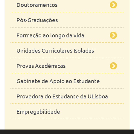
Doutoramentos
Pós-Graduações
Ciências Veterinárias
Formação ao longo da vida
Estudos em Saúde Planetária
Unidades Curriculares Isoladas
Ciências da Sustentatibilidade
A realizar
Provas Académicas
Realizadas
Gabinete de Apoio ao Estudante
Mestrado Integrado
Provedora do Estudante da ULisboa
Mestrados
Empregabilidade
Doutoramentos
Agregações