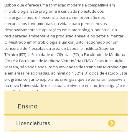
Microbiologia
Lisboa que oferece uma formação moderna e competitiva em
microbiologia. Este programa é centrado no estudo dos
microrganismos, o é essencial para a compreensão dos
mecanismos fundamentais da vida e para permitir novos
desenvolvimentos e aplicações em biotecnologia industrial, na
recuperação ambiental e na produção animal e no setor alimentar.
O Mestrado em Microbiologia é um conjunto, leccionado por um
consórcio de 4 escolas da área de Lisboa: o Instituto Superior
Técnico (IST), a Faculdade de Ciências (FC), a Faculdade de Medicina
(FM) e a Faculdade de Medicina Veterinária ( FMV). Estas instituições
lideram, há vários anos, como atividades deensino em Microbiologia
e em áreas relacionadas, ao nível do 1º, 2º e 3º ciclos de estudo. Este
programa conjunto explora as sinergias que se tornaram possíveis
na nova Universidade de Lisboa, ao nível do ensino, investigação e
ligação à sociedade.
para mais informações consulte a
página do curso
Ensino
Licenciaturas