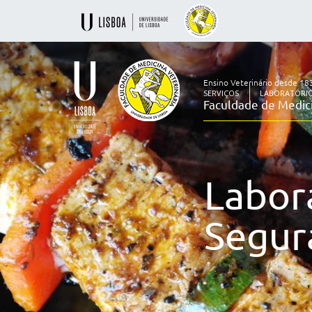
Ensino Veterinário desde 18
SERVIÇOS
LABORATÓRIO
Faculdade de Medici
Ensino
Veterinário
desde
1830
Labor
-
Faculdade
de
Segur
Medicina
Veterinária