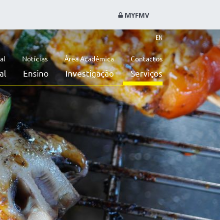
MYFMV
EN
al
Notícias
Área Académica
Contactos
al
Ensino
Investigação
Serviços