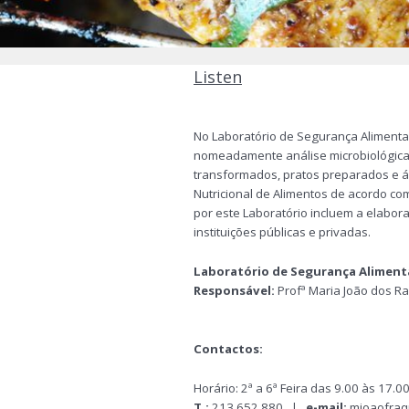
Listen
Laboratório
de
No Laboratório de Segurança Alimenta
Segurança
nomeadamente análise microbiológica e
Alimentar
transformados, pratos preparados e 
Nutricional de Alimentos de acordo co
por este Laboratório incluem a elabor
instituições públicas e privadas.
Laboratório de Segurança Alimenta
Responsável:
Profª Maria João dos 
Contactos:
Horário: 2ª a 6ª Feira das 9.00 às 17.0
T.:
213 652 880 |
e-mail:
mjoaofraq