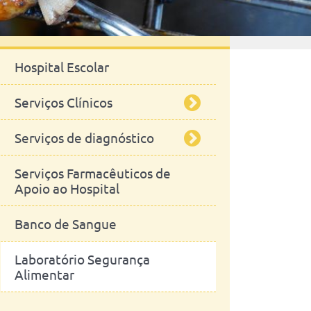
Serviços
Hospital Escolar
Serviços Clínicos
Serviços de diagnóstico
Unidade de Animais de
Companhia
Serviços Farmacêuticos de
Laboratório de Parasitologia
Apoio ao Hospital
Unidade de Espécies
Pecuárias do Hospital Escolar
Laboratório de Farmacologia
Banco de Sangue
e Toxicologia
Unidade de Equinos do
Hospital Escolar
Laboratório Segurança
Análises Clínicas
Alimentar
Laboratório de Anatomia
Patológica