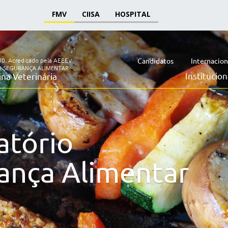
FMV
CIISA
HOSPITAL
30.
Acreditado pela AEEEV
Candidatos
Internacion
 SEGURANÇA ALIMENTAR
Institucion
na Veterinária
atório
ança Alimentar