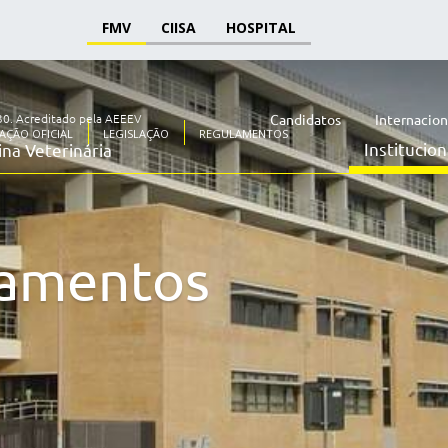
FMV
CIISA
HOSPITAL
30.
Acreditado pela AEEEV
Candidatos
Internacion
AÇÃO OFICIAL
LEGISLAÇÃO
REGULAMENTOS
Institucion
na Veterinária
amentos