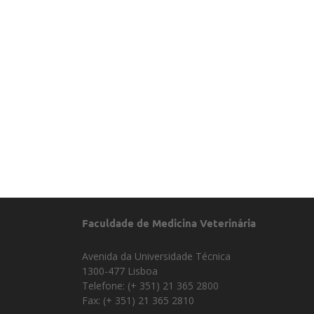
Faculdade de Medicina Veterinária
Avenida da Universidade Técnica
1300-477 Lisboa
Telefone: (+ 351) 21 365 2800
Fax: (+ 351) 21 365 2810