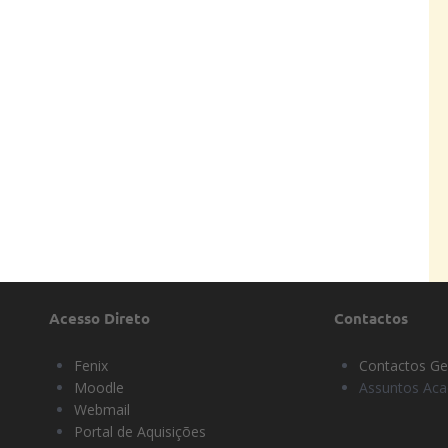
Acesso Direto
Contactos
Fenix
Contactos Ge
Moodle
Assuntos Ac
Webmail
Portal de Aquisições