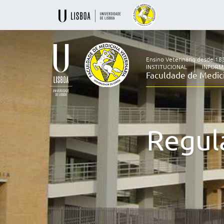
Ensino Veterinário desde 18
INSTITUCIONAL
INFORM
Faculdade de Medici
Ensino
Veterinário
desde
1830
Regul
-
Faculdade
de
Medicina
Veterinária