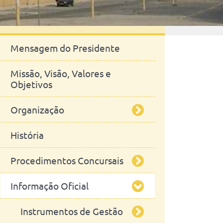
Institucional
Mensagem do Presidente
Missão, Visão, Valores e
Objetivos
Organização
História
Orgãos de Gestão
Procedimentos Concursais
Orgãos Consultivos
Conselho de Escola
Informação Oficial
Departamentos
Docentes
Presidente
Assembleia de Escola
Administração
Investigadores
Instrumentos de Gestão
Conselho Científico
Conselho Consultivo
Departamento de
Produção Animal e