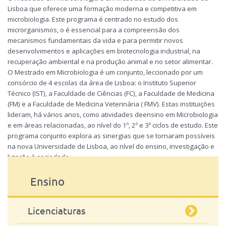
Microbiologia
Lisboa que oferece uma formação moderna e competitiva em
microbiologia. Este programa é centrado no estudo dos
microrganismos, o é essencial para a compreensão dos
mecanismos fundamentais da vida e para permitir novos
desenvolvimentos e aplicações em biotecnologia industrial, na
recuperação ambiental e na produção animal e no setor alimentar.
O Mestrado em Microbiologia é um conjunto, leccionado por um
consórcio de 4 escolas da área de Lisboa: o Instituto Superior
Técnico (IST), a Faculdade de Ciências (FC), a Faculdade de Medicina
(FM) e a Faculdade de Medicina Veterinária ( FMV). Estas instituições
lideram, há vários anos, como atividades deensino em Microbiologia
e em áreas relacionadas, ao nível do 1º, 2º e 3º ciclos de estudo. Este
programa conjunto explora as sinergias que se tornaram possíveis
na nova Universidade de Lisboa, ao nível do ensino, investigação e
ligação à sociedade.
para mais informações consulte a
página do curso
Ensino
Licenciaturas