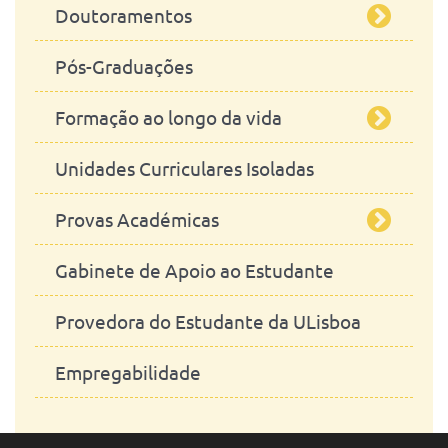
Doutoramentos
Pós-Graduações
Ciências Veterinárias
Formação ao longo da vida
Estudos em Saúde Planetária
Unidades Curriculares Isoladas
Ciências da Sustentatibilidade
A realizar
Provas Académicas
Realizadas
Gabinete de Apoio ao Estudante
Mestrado Integrado
Provedora do Estudante da ULisboa
Mestrados
Empregabilidade
Doutoramentos
Agregações