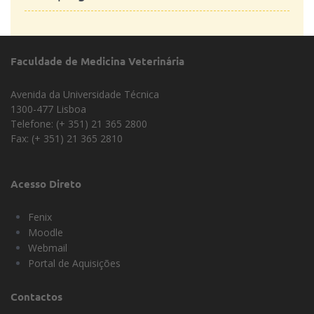
Agregações
Faculdade de Medicina Veterinária
Avenida da Universidade Técnica
1300-477 Lisboa
Telefone: (+ 351) 21 365 2800
Fax: (+ 351) 21 365 2810
Acesso Direto
Fenix
Moodle
Webmail
Portal de Aquisições
Contactos