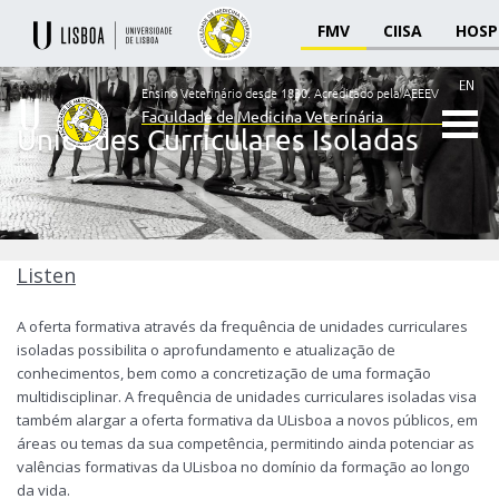
FMV
CIISA
HOSP
EN
Ensino Veterinário desde 1830.
Acreditado pela AEEEV
Faculdade de Medicina Veterinária
Unidades Curriculares Isoladas
Ensino
Veterinário
desde
1830
-
Faculdade
Listen
de
Medicina
A oferta formativa através da frequência de unidades curriculares
Veterinária
isoladas possibilita o aprofundamento e atualização de
conhecimentos, bem como a concretização de uma formação
multidisciplinar. A frequência de unidades curriculares isoladas visa
também alargar a oferta formativa da ULisboa a novos públicos, em
áreas ou temas da sua competência, permitindo ainda potenciar as
valências formativas da ULisboa no domínio da formação ao longo
da vida.