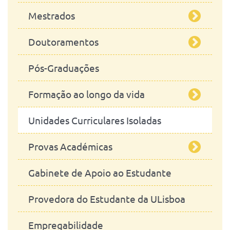
Mestrados
Mestrado Integrado em Medicina
Veterinária
Doutoramentos
Segurança Alimentar
Pós-Graduações
Ciências Equinas
Ciências Veterinárias
Formação ao longo da vida
Engenharia Zootécnica / Produção
Estudos em Saúde Planetária
Animal
Unidades Curriculares Isoladas
Ciências da Sustentatibilidade
A realizar
Microbiologia
Provas Académicas
Realizadas
Fenotipagem Morfológica de
Modelos Animais de Doenças
Gabinete de Apoio ao Estudante
Mestrado Integrado
Humanas - MorphoPHEN
Provedora do Estudante da ULisboa
Mestrados
Empregabilidade
Doutoramentos