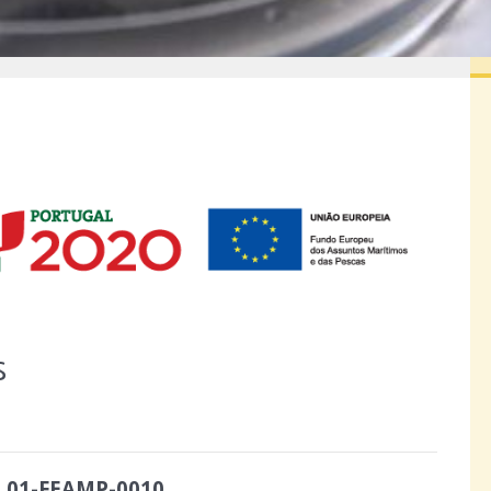
S
.01-FEAMP-0010