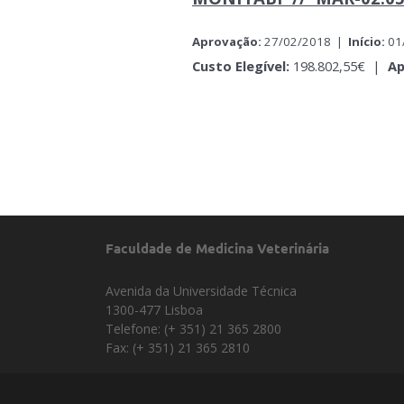
Aprovação:
27/02/2018 |
Início:
01
Custo Elegível:
198.802,55€ |
Ap
Faculdade de Medicina Veterinária
Avenida da Universidade Técnica
1300-477 Lisboa
Telefone: (+ 351) 21 365 2800
Fax: (+ 351) 21 365 2810