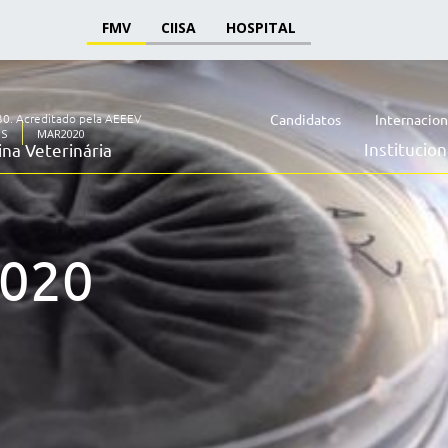
FMV
CIISA
HOSPITAL
30.
Acreditado pela AEEEV
Candidatos
Internacion
OS
MAR2020
Institucion
na Veterinária
020