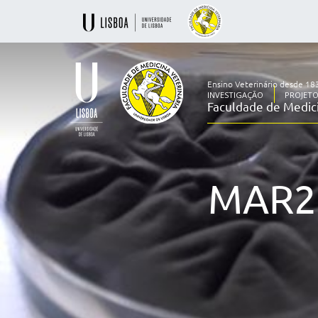
Ensino Veterinário desde 18
INVESTIGAÇÃO
PROJET
Faculdade de Medici
Ensino
Veterinário
desde
1830
MAR2
-
Faculdade
de
Medicina
Veterinária