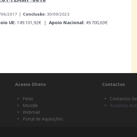
/06/2017 |
Conclusão:
30/09/2023
oio UE:
149.101,92€ |
Apoio Nacional:
49.700,63€
Acesso Direto
Contactos
Fenix
Contactos Ge
Moodle
Assuntos Ac
Webmail
Portal de Aquisições