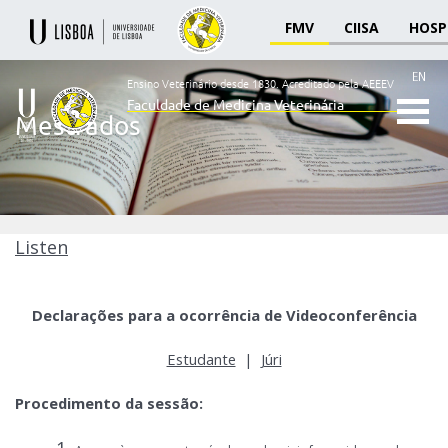
FMV
CIISA
HOSP
EN
Ensino Veterinário desde 1830.
Acreditado pela AEEEV
Faculdade de Medicina Veterinária
Mestrados
Ensino
Veterinário
desde
1830
-
Faculdade
Listen
de
Medicina
Veterinária
Declarações para a ocorrência de Videoconferência
Estudante
|
Júri
Procedimento da sessão: