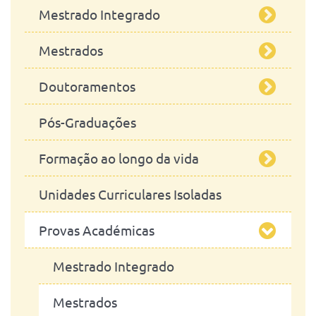
Mestrado Integrado
Engenharia Zootécnica
Mestrados
Mestrado Integrado em Medicina
Veterinária
Doutoramentos
Segurança Alimentar
Pós-Graduações
Ciências Equinas
Ciências Veterinárias
Formação ao longo da vida
Engenharia Zootécnica / Produção
Estudos em Saúde Planetária
Animal
Unidades Curriculares Isoladas
Ciências da Sustentatibilidade
A realizar
Microbiologia
Provas Académicas
Realizadas
Fenotipagem Morfológica de
Modelos Animais de Doenças
Mestrado Integrado
Humanas - MorphoPHEN
Mestrados