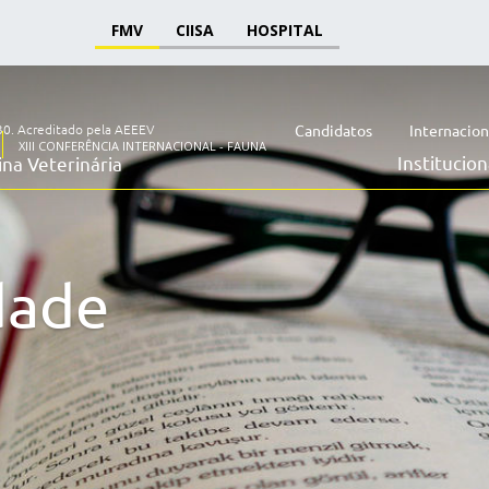
FMV
CIISA
HOSPITAL
30.
Acreditado pela AEEEV
Candidatos
Internacion
XIII CONFERÊNCIA INTERNACIONAL - FAUNA
Institucion
na Veterinária
dade