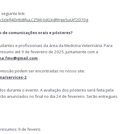
 seguinte link:
gQv3zIefJ4DrI6i8RuLCZ5M-0dGXdRHge5uUtT2D70g
 de comunicações orais e pósteres?
udantes e profissionais da área da Medicina Veterinária. Para
m resumo até 9 de fevereiro de 2025, juntamente com a
na.fmv@gmail.com
.
bmissão podem ser encontradas no nosso site:
na/services-2
os durante o evento. A avaliação dos pósteres será feita pela
erão anunciados no final no dia 24 de fevereiro. Serão entregues
 resumos: 9 de feveiro