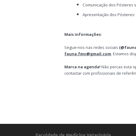
Comunicação dos Pósteres s
Apresentação dos Pósteres: 4
Mais informações:
Segue-nos nas redes sociais
(@faun
fauna.fmv@gmail.com
. Estamos di
Marca na agenda!
Não percas esta o
contactar com profissionais de referên
Faculdade de Medicina Veterinária