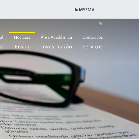
MYFMV
EN
al
Notícias
Área Académica
Contactos
al
Ensino
Investigação
Serviços