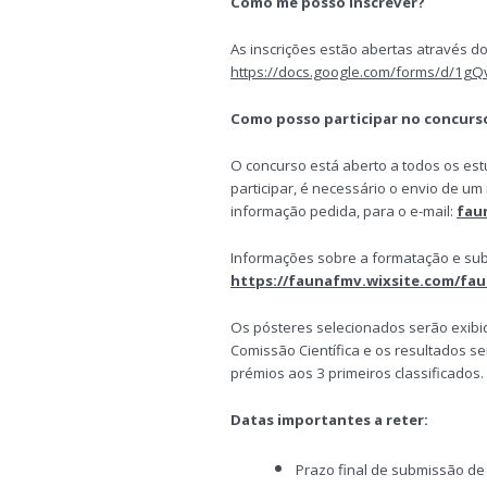
Como me posso inscrever?
As inscrições estão abertas através do
https://docs.google.com/forms/d/1
Como posso participar no concurso
O concurso está aberto a todos os est
participar, é necessário o envio de u
informação pedida, para o e-mail:
fau
Informações sobre a formatação e su
https://faunafmv.wixsite.com/fau
Os pósteres selecionados serão exibid
Comissão Científica e os resultados s
prémios aos 3 primeiros classificados.
Datas importantes a reter:
Prazo final de submissão de