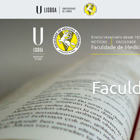
Ensino Veterinário desde 18
NOTÍCIAS
FACULDADE
Faculdade de Medici
Ensino
Veterinário
desde
1830
Facul
-
Faculdade
de
Medicina
Veterinária