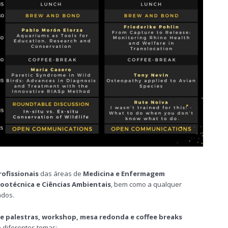
ofissionais
das áreas de
Medicina e Enfermagem
Zootécnica e Ciências Ambientais
, bem como a qualquer
ados.
de palestras, workshop, mesa redonda e coffee breaks
 diferentes temas: