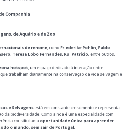
s de Companhia
agens, de Aquário e de Zoo
ernacionais de renome
, como
Friederike Pohlin, Pablo
sero, Teresa Lobo Fernandes, Rui Patrício,
entre outros.
zona hotspot
, um espaço dedicado à interação entre
 que trabalham diariamente na conservação da vida selvagem e
icos e Selvagens
está em constante crescimento e representa
ão da biodiversidade. Como ainda é uma especialidade com
erência constitui uma
oportunidade única para aprender
todo o mundo, sem sair de Portugal
.