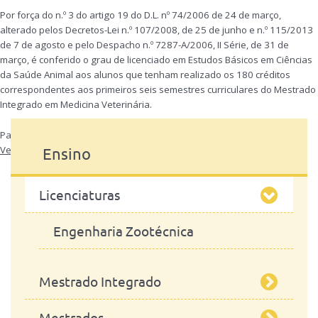
Ciências
Por força do n.º 3 do artigo 19 do D.L. nº 74/2006 de 24 de março,
da
Saúde
alterado pelos Decretos-Lei n.º 107/2008, de 25 de junho e n.º 115/2013
Animal
de 7 de agosto e pelo Despacho n.º 7287-A/2006, II Série, de 31 de
março, é conferido o grau de licenciado em Estudos Básicos em Ciências
da Saúde Animal aos alunos que tenham realizado os 180 créditos
correspondentes aos primeiros seis semestres curriculares do Mestrado
Integrado em Medicina Veterinária.
Para mais informações consultar:
Mestrado Integrado em Medicina
Veterinária
Ensino
Licenciaturas
Engenharia Zootécnica
Mestrado Integrado
Mestrados
Mestrado Integrado em Medicina