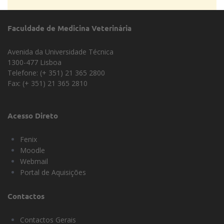
Agregações
Faculdade de Medicina Veterinária
Avenida da Universidade Técnica
1300-477 Lisboa
Telefone: (+ 351) 21 365 2800
Fax: (+ 351) 21 365 2810
Acesso Direto
Fenix
Moodle
Webmail
Portal de Aquisições
Contactos
Contactos Gerais