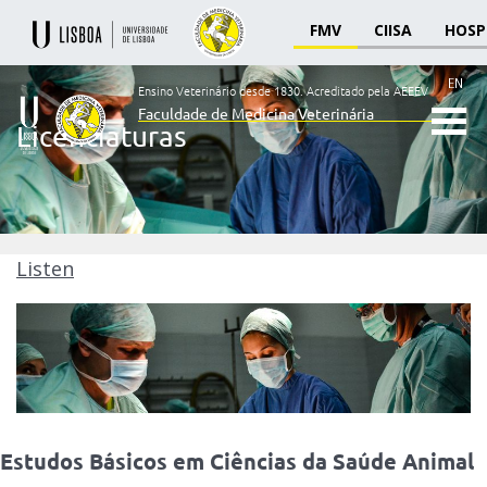
FMV
CIISA
HOSP
EN
Ensino Veterinário desde 1830.
Acreditado pela AEEEV
Faculdade de Medicina Veterinária
Licenciaturas
Ensino
Veterinário
desde
1830
-
Faculdade
Listen
de
Medicina
Veterinária
Estudos
Básicos
Estudos Básicos em Ciências da Saúde Animal
em