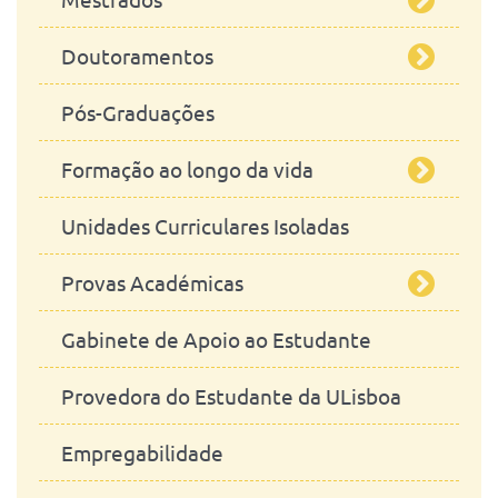
Veterinária
Doutoramentos
Segurança Alimentar
Pós-Graduações
Ciências Equinas
Ciências Veterinárias
Formação ao longo da vida
Engenharia Zootécnica / Produção
Estudos em Saúde Planetária
Animal
Unidades Curriculares Isoladas
Ciências da Sustentatibilidade
A realizar
Microbiologia
Provas Académicas
Realizadas
Fenotipagem Morfológica de
Modelos Animais de Doenças
Gabinete de Apoio ao Estudante
Mestrado Integrado
Humanas - MorphoPHEN
Provedora do Estudante da ULisboa
Mestrados
Empregabilidade
Doutoramentos