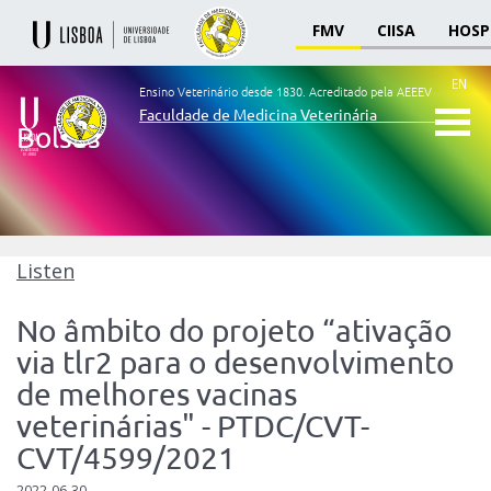
FMV
CIISA
HOSP
EN
Ensino Veterinário desde 1830.
Acreditado pela AEEEV
Faculdade de Medicina Veterinária
Bolsas
Ensino
Veterinário
desde
1830
-
Faculdade
Listen
de
Medicina
No âmbito do projeto “ativação
Veterinária
via tlr2 para o desenvolvimento
de melhores vacinas
veterinárias" - PTDC/CVT-
CVT/4599/2021
2022-06-30