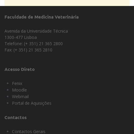
Faculdade de Medicina Veterinária
Avenida da Universidade Técnica
1300-477 Lisboa
Telefone: (+ 351) 21 365 2800
Fax: (+ 351) 21 365 2810
Acesso Direto
Fenix
Moodle
Webmail
Portal de Aquisições
Contactos
Contactos Gerais