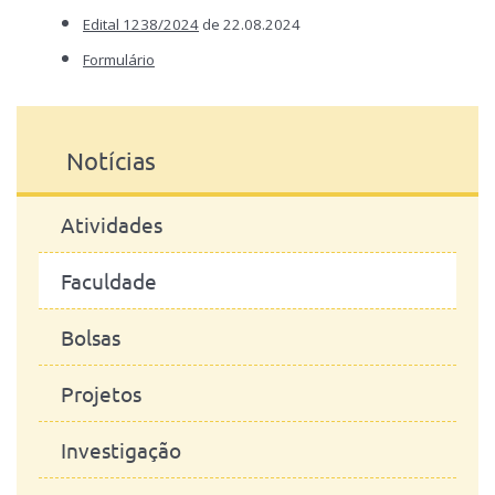
Edital 1238/2024
de 22.08.2024
Formulário
Mais ofertas
aqui
Notícias
Atividades
Faculdade
Bolsas
Projetos
Investigação