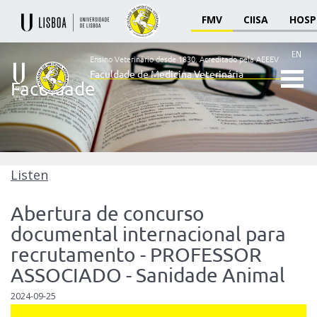
FMV
CIISA
HOSP
EN
Ensino Veterinário desde 1830.
Acreditado pela AEEEV
Faculdade de Medicina Veterinária
Faculdade
Ensino
Veterinário
desde
1830
-
Faculdade
Listen
de
Medicina
Abertura de concurso
Veterinária
documental internacional para
recrutamento - PROFESSOR
ASSOCIADO - Sanidade Animal
2024-09-25