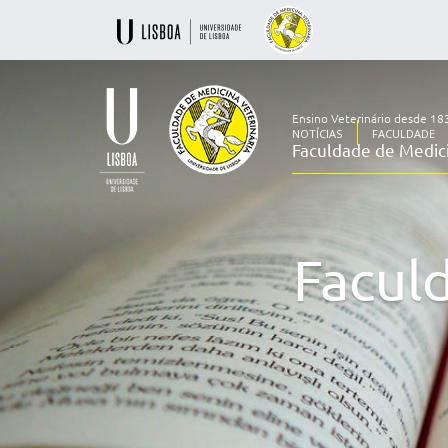
Ensino Veterinário desde 18
NOTÍCIAS
FACULDADE
Faculdade de Medici
Ensino
Veterinário
desde
1830
Facul
-
Faculdade
de
Medicina
Veterinária