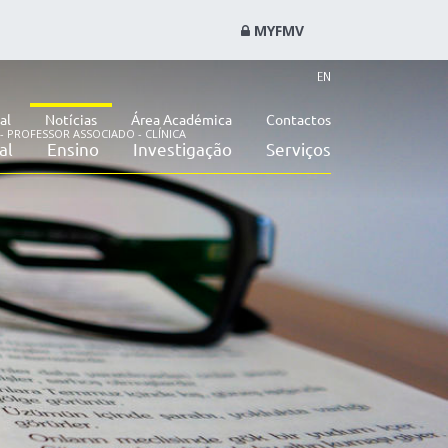
MYFMV
EN
al
Notícias
Área Académica
Contactos
PROFESSOR ASSOCIADO - CLÍNICA
al
Ensino
Investigação
Serviços