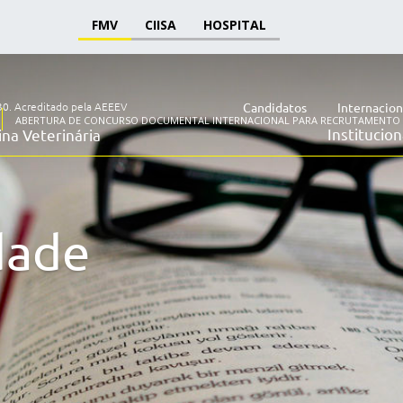
FMV
CIISA
HOSPITAL
30.
Acreditado pela AEEEV
Candidatos
Internacion
ABERTURA DE CONCURSO DOCUMENTAL INTERNACIONAL PARA RECRUTAMENTO - 
Institucion
na Veterinária
dade