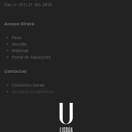
Fax: (+ 351) 21 365 2810
Acesso Direto
Fenix
Moodle
Webmail
Portal de Aquisições
Contactos
Contactos Gerais
Assuntos Académicos
Universidade
Lisboa