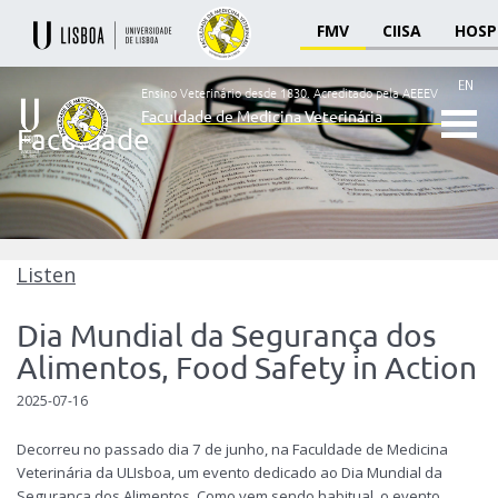
FMV
CIISA
HOSP
EN
Ensino Veterinário desde 1830.
Acreditado pela AEEEV
Faculdade de Medicina Veterinária
Faculdade
Ensino
Veterinário
desde
1830
-
Faculdade
Listen
de
Medicina
Dia Mundial da Segurança dos
Veterinária
Alimentos, Food Safety in Action
2025-07-16
Decorreu no passado dia 7 de junho, na Faculdade de Medicina
Veterinária da ULIsboa, um evento dedicado ao Dia Mundial da
Segurança dos Alimentos. Como vem sendo habitual, o evento