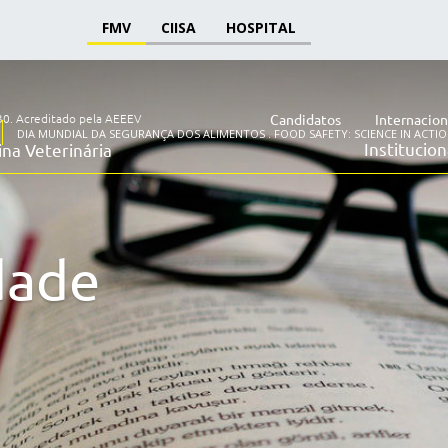
FMV
CIISA
HOSPITAL
30.
Acreditado pela AEEEV
Candidatos
Internacion
DIA MUNDIAL DA SEGURANÇA DOS ALIMENTOS . FOOD SAFETY: SCIENCE IN ACTI
Institucion
na Veterinária
dade