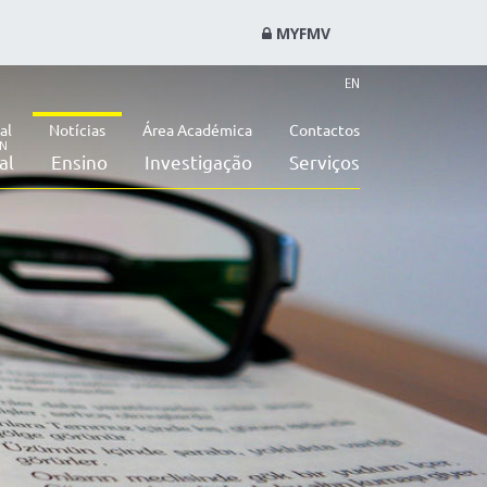
MYFMV
EN
al
Notícias
Área Académica
Contactos
ON
al
Ensino
Investigação
Serviços