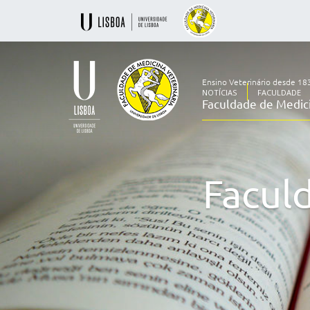
Ensino Veterinário desde 18
NOTÍCIAS
FACULDADE
Faculdade de Medici
Ensino
Veterinário
desde
1830
Facul
-
Faculdade
de
Medicina
Veterinária