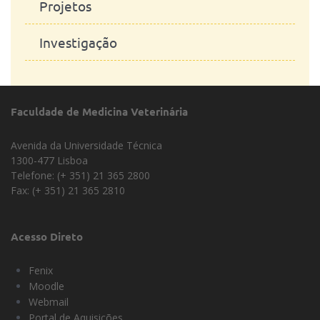
Projetos
Investigação
Faculdade de Medicina Veterinária
Avenida da Universidade Técnica
1300-477 Lisboa
Telefone: (+ 351) 21 365 2800
Fax: (+ 351) 21 365 2810
Acesso Direto
Fenix
Moodle
Webmail
Portal de Aquisições