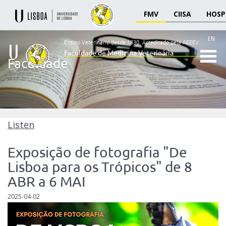
FMV
CIISA
HOSP
EN
Ensino Veterinário desde 1830.
Acreditado pela AEEEV
Faculdade de Medicina Veterinária
Faculdade
Ensino
Veterinário
desde
1830
-
Faculdade
Listen
de
Medicina
Exposição de fotografia "De
Veterinária
Lisboa para os Trópicos" de 8
ABR a 6 MAI
2025-04-02