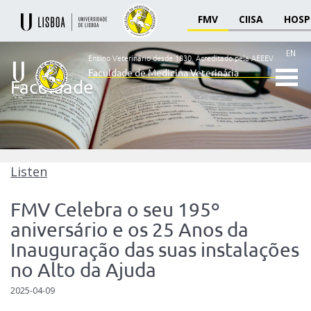
FMV
CIISA
HOSP
EN
Ensino Veterinário desde 1830.
Acreditado pela AEEEV
Faculdade de Medicina Veterinária
Faculdade
Ensino
Veterinário
desde
1830
-
Faculdade
Listen
de
Medicina
FMV Celebra o seu 195º
Veterinária
aniversário e os 25 Anos da
Inauguração das suas instalações
no Alto da Ajuda
2025-04-09