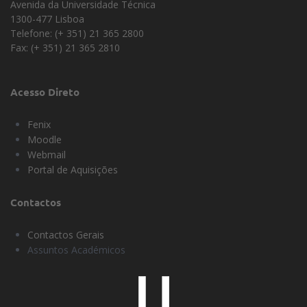
Avenida da Universidade Técnica
1300-477 Lisboa
Telefone: (+ 351) 21 365 2800
Fax: (+ 351) 21 365 2810
Acesso Direto
Fenix
Moodle
Webmail
Portal de Aquisições
Contactos
Contactos Gerais
Assuntos Académicos
Universidade
Lisboa