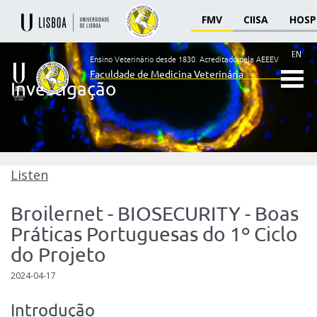
FMV
CIISA
HOSP
EN
Ensino Veterinário desde 1830.
Acreditado pela AEEEV
Faculdade de Medicina Veterinária
Investigação
Ensino
Veterinário
desde
1830
-
Faculdade
Listen
de
Medicina
Broilernet - BIOSECURITY - Boas
Veterinária
Práticas Portuguesas do 1º Ciclo
do Projeto
2024-04-17
Introdução