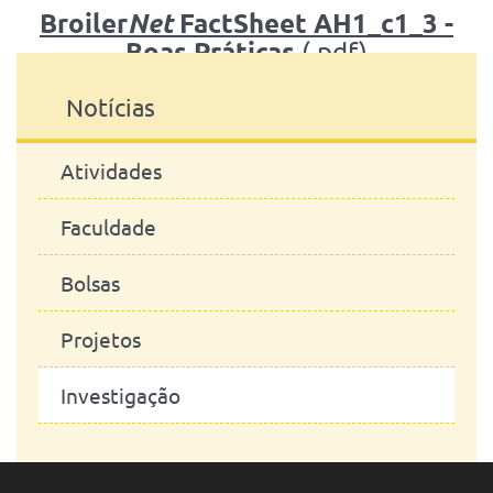
Broiler
FactSheet AH1_c1_3 -
Net
Boas Práticas
(.pdf)
Notícias
Atividades
Faculdade
Bolsas
Projetos
Investigação